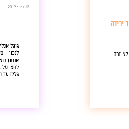
12 ביוני 2019
איוונט
גוגל אנליטיקס מצי
לנכון – סשן, יוזרי
לחצו על באנרים פנ
גללו עד תחתית הכ