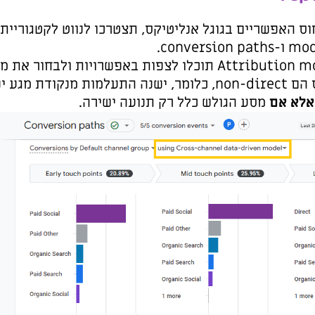
על מנת לצפות במודלי הייחוס האפשריים בגוגל אנליטיקס, תצטרכו לנווט לקטגוריית Advertising שם תמצאו
 ישנה התעלמות מנקודת מגע ישירה עם הנכס, ותנועה