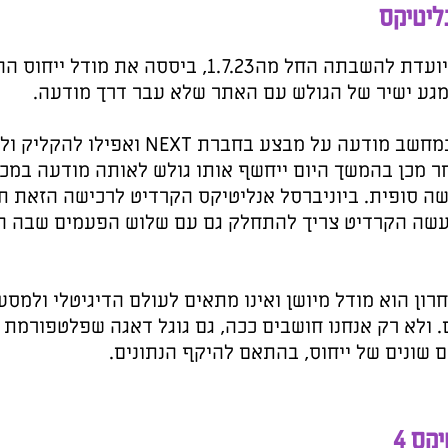
תה החל מה1.7.23, ביססה את מודל ייחוס ההמרות שלה על קליק אחרון
ה.
ת במחשב מודעה על מבצע בחברת NEXT ואפילו להקליק ולהסתכל על הדגמים שהוצגו
ה במכשיר המובייל שלו וימשיך
הזאת תינתן רק למודעת מובייל
 שבה הגולש ראה את המודעה
לי ולמסעות הגולש
טפורמת המדידה החדשה, גוגל