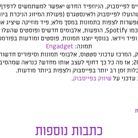
ניים לפייסבוק, הניוזפיד החדש יאפשר למשתמשים לדפדף 
שהועלו לפייסבוק ולאינסטגרם (פעולת המיזוג הניכרת ביו
אפשרות לצפות בתמונות במסך מלא; פיד מוזיקה שיציג א
מאזינים להם דרך שירותים כמו Spotify, הופעות, אלבומים חדשים ו
פיד וידאו. בנוסף יוצגו תמונות, פוסטים ומודעות בפורמט
תמונה:
Engadget
ק, המרכז עדכוני סטטוס, אלבומי תמונות וסיפורים חדשות
לראשונה רק בספטמבר 2011; אז מה כל כך דחוף לעצב אותו מחדש? כנראה
ת זמן רב יותר בפייסבוק ולצפות ביותר מודעות.
 עדכני על
שיווק בפייסבוק
.
ת
כתבות נוספות