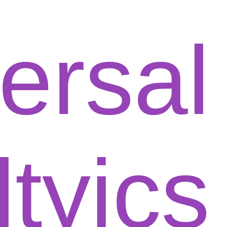
Un
An