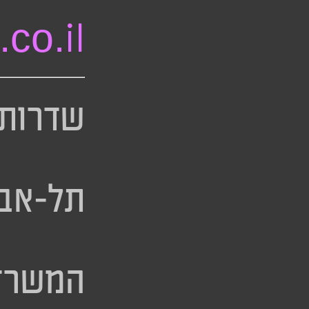
co.il
תל-אבי
המשרד 