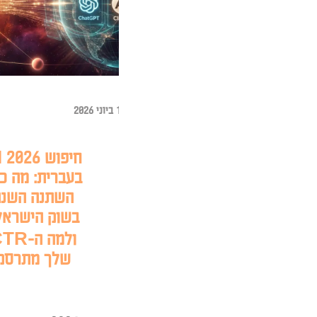
י 2026
חיפוש AI 2026
בעברית: מה כבר
השתנה השנה
בשוק הישראלי,
ולמה ה-CTR
שלך מתרסק