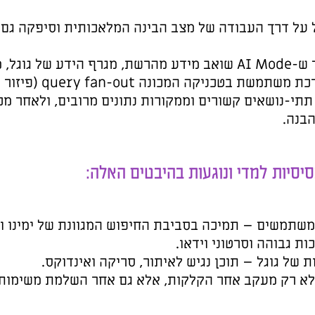
 וסיפקה גם המלצות SEO כלליות.
A שואב מידע מהרשת, מגרף הידע של גוגל, מהעולם האמיתי
וממיליארדי מוצרים. המערכת משתמשת בטכניקה המכונה query fan-out (פיזור שאילתה), המבצעת
ים מרובים, ולאחר מכן מרכזת את התוצאות
המגוונת של ימינו ושילוב של תוכן
קה ואינדוקס.
 אחר השלמת משימות או קבלת מידע.