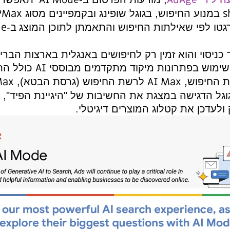
PMax
קמפיינים מסוג
(קמפיינים למיקסום
AI Mode
ן לתוכן המוצג
ב-
.
נגלית בארצות הברית, במובייל ובדסקטופ.
Broad
AI
 מבוססי
כולל התאמה רחבה
(
Performance Max
 (גרסת הבטא),
ל "היגיינת הפיד", כלומר, מותגים
י.