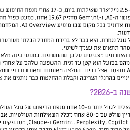
ארד שאילתות ביום, כ-17 אחוז מנפח החיפוש של גוגל. בישראל הוא כבר
ה-AI, ו-Gemini מחזיק 19.67 אחוז, כמעט כפול מהממוצע העולמי. במקביל
 האורגני צונח בעשרות אחוזים בכל מקום שבו מופיע AI Overview. המלחמה עברה מקליקים ותנועה
תי מעורערת. השאלה כבר לא האם
ינה מלאכותית בעלייה משמעותית
אחוזי ההמרה היא לא פחות
 ומאושרת כפי שמקבלים מחבר או בן משפחה
ים את אותותיהם בשטח.
מאז 2005 אף מתחרה לא הצליח לגזול יותר מ-10 אחוז מנפח החיפוש של גוגל העולמית. ChatGPT שבר את
החסם הזה ב-2026. גוגל עדיין שולט עם כ-80 אחוז מכלל השאילתות העולמיות, אבל ChatGPT לבדו כבר