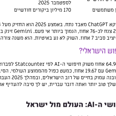
בתוך גזרת הצ'אטבוטים דווקא ChatGPT מאבד נתח. באמצע 2025 הוא החזיק מעל 84 אחוז מנפח
הצ'אטבוטים, ובאפריל 2026 צנח לכ-76 אחוז, הנמוך ביותר אי פעם. Gemini זינק באותה תקופה מ-6 ל-9
בישראל ChatGPT מחזיק 64.94 אחוז משוק חיפושי ה-AI לפי Statcounter לפברואר 2026, אבל הנתון
פול מהממוצע העולמי. הסיבה היא שילוב של שניים:
החיפוש הקלאסי של גוגל מובנה עמוק בחיים של רוב הישראלים, ובמהלך 2025 העברית של Gemini השתפרה
דיף אותו.