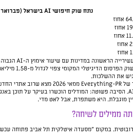
ישראל מופיעה בעקביות בעשירייה הראשונה במדינות עם שיעור אימוץ ה-AI הגבוה בעולם, לצד ארה"ב, סין,
סינגפור, בריטניה וגרמניה. שוק הפרסום הדיגיטלי המקומי צפוי לגדול מ-1.58 מיליארד דולר ב-2025 ל-1.91
Everything-P ממאי 2026 מצא שרוב אתרי החדשות בעברית כמעט בלתי
עיקר על תוכן באנגלית, והיכולת שלהם לאמת
 עכשיו" אנשים שואלים היום