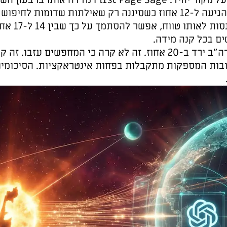
הנתון של 17 אחוז לא נשען על מקור יחיד. First Page Sage מדדה אותו ברבעון השני של 2026. Graphite
ומות לחיפוש הקלאסי המוכר. כששלוש
סוכנויות בלתי תלויות מתכנסות לאותו טווח, אפשר להסתמך על כך שבין 14 ל-17 אחוז מהחיפושים כבר קורים
רה כי המחפשים עזבו. זה קרה כי כל משימה דורשת
היום פחות חיפושים, והתשובות המספקות מתקבלות בפחות אינטראקציות. הסיכומים של ה-AI נעשו טובים